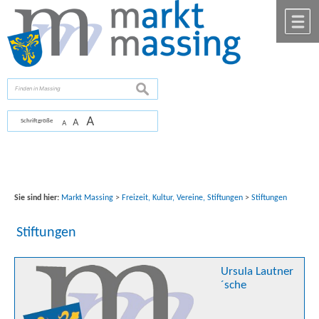
Zum Inhalt
,
zur Navigation
oder
zur Startseite
springen.
chließen
M
suchen
A
A
Schriftgröße
A
Sie sind hier:
Markt Massing
>
Freizeit, Kultur, Vereine, Stiftungen
>
Stiftungen
Stiftungen
Ursula Lautner
´sche