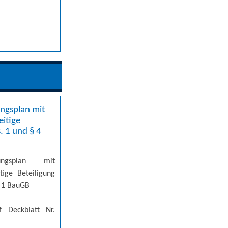
ngsplan mit
eitige
. 1 und § 4
ungsplan mit
tige Beteiligung
. 1 BauGB
f Deckblatt Nr.