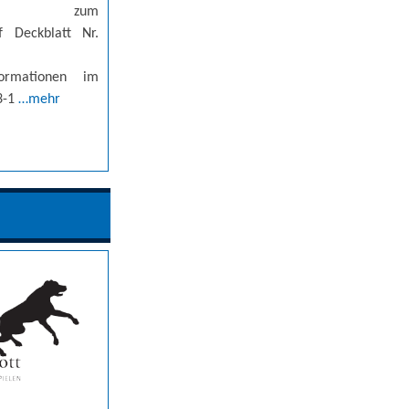
ng zum
f Deckblatt Nr.
nformationen im
13-1
…mehr