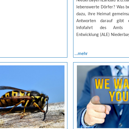
NiederbayernLandau a.d.Isa
lebenswerte Dörfer? Was 
dazu, ihre Heimat gemeins
Antworten darauf gibt e
Infofahrt des Amts f
Entwicklung (ALE) Niederba
…mehr