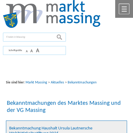
Zum Inhalt
,
zur Navigation
oder
zur Startseite
springen.
chließen
M
suchen
A
A
Schriftgröße
A
Sie sind hier:
Markt Massing
>
Aktuelles
>
Bekanntmachungen
Bekanntmachungen des Marktes Massing und
der VG Massing
Bekanntmachung Haushalt Ursula Lautnersche