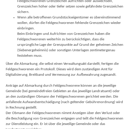
Feldgeschworenen Grenzzeichen aufrichten oder auswechseln,
Grenzzeichen höher oder tiefer setzen sowie gefährdete Grenzzeichen
sichern.
Wenn alle betroffenen Grundstückseigentümer es übereinstimmend
wollen, dürfen die Feldgeschworenen fehlende Grenzzeichen wieder
einbringen.
Beim Einbringen und Aufrichten von Grenzzeichen haben die
Feldgeschworenen weiterhin zu berücksichtigen, dass die
ursprüngliche Lage der Grenzpunkte auf Grund der geheimen Zeichen
(Siebenergeheimnis) oder sonstigen Unterlagen zentimetergenau
feststehen muss.
Über die Abmarkung, die selbst einen Verwaltungsakt darstellt, fertigen die
Feldgeschworenen ein Protokoll. Dieses wird dem zuständigen Amt für
Digitalisierung, Breitband und Vermessung zur Aufbewahrung zugesandt.
Anträge auf Abmarkung durch Feldgeschworene können an die jeweilige
Gemeinde (bei gemeindefreien Gebieten an das jeweilige Landratsamt) oder
an den zuständigen Obmann der Feldgeschworenen gerichtet werden. Die
anfallende Aufwandsentschädigung (nach geltender Gebührenordnung) wird
in Rechnung gestellt.
Der Obmann der Feldgeschworenen nimmt Anzeigen über den Verlust oder
die Beschädigung von Grenzzeichen entgegen und teilt die Feldgeschworenen
zur Dienstleistung ein. Er ist über die jeweilige Gemeinde oder das