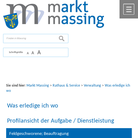
Zum Inhalt
,
zur Navigation
oder
zur Startseite
springen.
chließen
M
suchen
A
A
Schriftgröße
A
Sie sind hier:
Markt Massing
>
Rathaus & Service
>
Verwaltung
>
Was erledige ich
wo
Was erledige ich wo
Profilansicht der Aufgabe / Dienstleistung
Feldgeschworene; Beauftragung