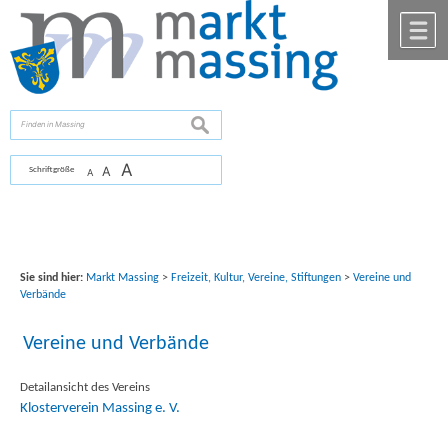
Zum Inhalt
,
zur Navigation
oder
zur Startseite
springen.
chließen
M
suchen
A
A
Schriftgröße
A
Sie sind hier:
Markt Massing
>
Freizeit, Kultur, Vereine, Stiftungen
>
Vereine und
Verbände
Vereine und Verbände
Detailansicht des Vereins
Klosterverein Massing e. V.