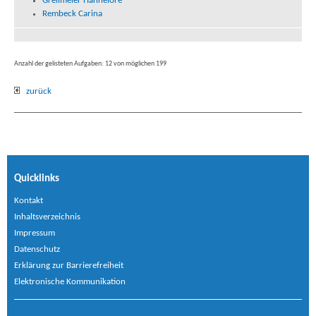
Greilmeier Hannelore
Rembeck Carina
Anzahl der gelisteten Aufgaben: 12 von möglichen 199
zurück
Quicklinks
Kontakt
Inhaltsverzeichnis
Impressum
Datenschutz
Erklärung zur Barrierefreiheit
Elektronische Kommunikation