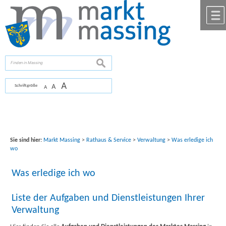
Zum Inhalt
,
zur Navigation
oder
zur Startseite
springen.
chließen
suchen
A
A
Schriftgröße
A
Sie sind hier:
Markt Massing
>
Rathaus & Service
>
Verwaltung
>
Was erledige ich
wo
Was erledige ich wo
Liste der Aufgaben und Dienstleistungen Ihrer
Verwaltung