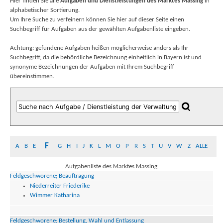
Hier finden Sie alle
Aufgaben und Dienstleistungen des Marktes Massing
in
alphabetischer Sortierung.
Um Ihre Suche zu verfeinern können Sie hier auf dieser Seite einen
Suchbegriff für Aufgaben aus der gewählten Aufgabenliste eingeben.
Achtung: gefundene Aufgaben heißen möglicherweise anders als Ihr
Suchbegriff, da die behördliche Bezeichnung einheitlich in Bayern ist und
synonyme Bezeichnungen der Aufgaben mit Ihrem Suchbegriff
übereinstimmen.
F
A
B
E
G
H
I
J
K
L
M
O
P
R
S
T
U
V
W
Z
ALLE
Aufgabenliste des Marktes Massing
Feldgeschworene; Beauftragung
Niederreiter Friederike
Wimmer Katharina
Feldgeschworene; Bestellung, Wahl und Entlassung