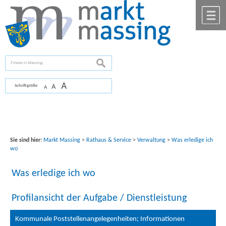
Zum Inhalt
,
zur Navigation
oder
zur Startseite
springen.
chließen
M
suchen
A
A
Schriftgröße
A
Sie sind hier:
Markt Massing
>
Rathaus & Service
>
Verwaltung
>
Was erledige ich
wo
Was erledige ich wo
Profilansicht der Aufgabe / Dienstleistung
Kommunale Poststellenangelegenheiten; Informationen